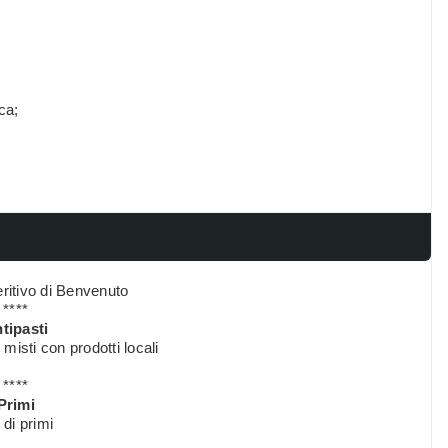
ca;
eritivo di Benvenuto
****
tipasti
isti con prodotti locali
****
Primi
 di primi