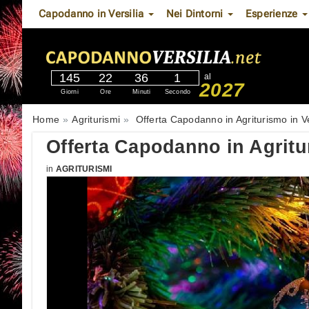
Capodanno in Versilia
Nei Dintorni
Esperienze
145
22
36
0
al
2027
Giorni
Ore
Minuti
Secondi
Home
Agriturismi
Offerta Capodanno in Agriturismo in Ve
Offerta Capodanno in Agritur
in
AGRITURISMI