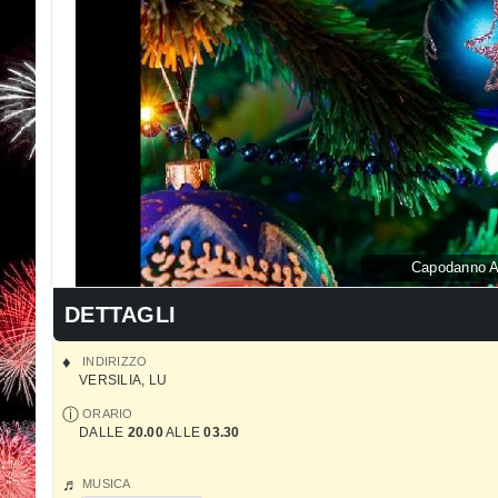
Capodanno Ag
DETTAGLI
INDIRIZZO
VERSILIA
,
LU
ORARIO
DALLE
20.00
ALLE
03.30
MUSICA