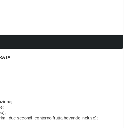
RATA
zione;
e;
a);
primi, due secondi, contorno frutta bevande incluse);