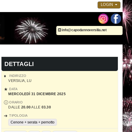
LOGIN
info@capodannoversilia.net
DETTAGLI
INDIRIZZO
VERSILIA
,
LU
DATA
MERCOLEDÌ 31 DICEMBRE 2025
ORARIO
DALLE
20.00
ALLE
03.30
TIPOLOGIA
Cenone + serata + pernotto