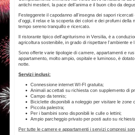
antichi mestieri, la pace dell'anima e il buon cibo da degust
Festeggerete il capodanno all'insegna dei sapori ricercati del
d'oggi, il relax e la scoperta dei colori e dei profumi del
tempo sereno tranquillo e ricercato.
Il ristorante tipico dell'agriturismo in Versilia, è a condu
agricoltura sostenibile, in grado di rispettare l'ambiente e l
Sono offerte varie tipologie di camere, appartamenti e ru
appartamento, molto ampio, ospitale e luminoso, è dotato d
notte.
Servizi inclusi:
Connessione internet WI-FI gratuita;
Animali accettati su richiesta con supplemento di p
Campo da tennis;
Biciclette disponibili a noleggio per visitare le zone c
Piccola palestra;
Per i bambini sono disponibili le culle o lettini;
Ampio parcheggio privato per posti auto su richiesta 
Per tutte le camere e appartamenti i servizi compresi son