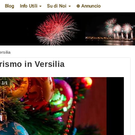
Blog
Info Utili
Su di Noi
⊕ Annuncio
rsilia
ismo in Versilia
1
/
1