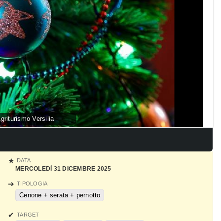
riturismo Versilia
DATA
MERCOLEDÌ 31 DICEMBRE 2025
TIPOLOGIA
Cenone + serata + pernotto
TARGET