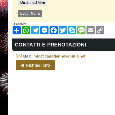
Musica dal Vivo
Leggi Menù
Condividi:
Condividi
WhatsApp
Telegram
Messenger
Facebook
Twitter
Skype
Message
Email
Copy
Link
CONTATTI E PRENOTAZIONI
Mail:
info@capodannoversilia.net
Richiedi info