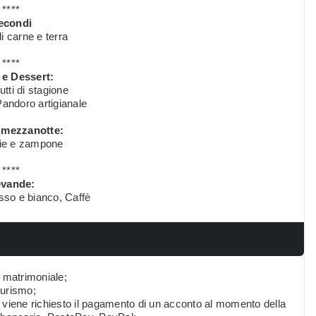
****
econdi
i carne e terra
****
 e Dessert:
utti di stagione
andoro artigianale
 mezzanotte:
hie e zampone
****
vande:
sso e bianco, Caffè
o matrimoniale;
iturismo;
viene richiesto il pagamento di un acconto al momento della