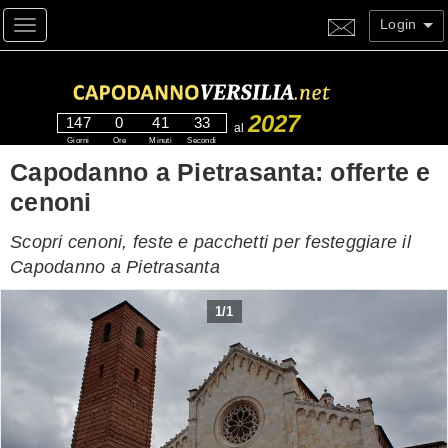
Login
Toggle navigation
2027
147
0
41
32
al
Giorni
Ore
Minuti
Secondi
Capodanno a Pietrasanta: offerte e
cenoni
Scopri cenoni, feste e pacchetti per festeggiare il
Capodanno a Pietrasanta
1
/
1