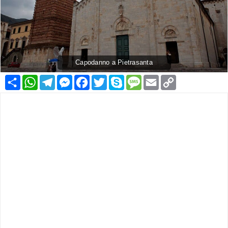
Capodanno a Pietrasanta
Condividi
WhatsApp
Telegram
Messenger
Facebook
Twitter
Skype
Message
Email
Copy
Link