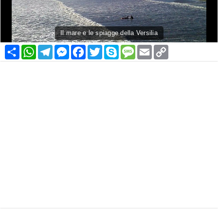
Il mare e le spiagge della Versilia
Condividi
WhatsApp
Telegram
Messenger
Facebook
Twitter
Skype
Message
Email
Copy
Link