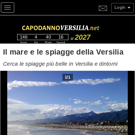
Login
Toggle navigation
2027
146
4
40
15
al
Giorni
Ore
Minuti
Secondi
Il mare e le spiagge della Versilia
Cerca le spiagge più belle in Versilia e dintorni
1
/
1