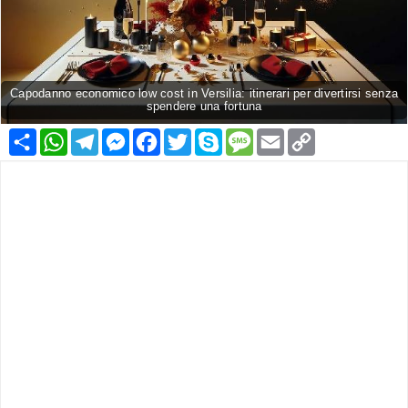
Capodanno economico low cost in Versilia: itinerari per divertirsi senza
spendere una fortuna
Condividi
WhatsApp
Telegram
Messenger
Facebook
Twitter
Skype
Message
Email
Copy
Link