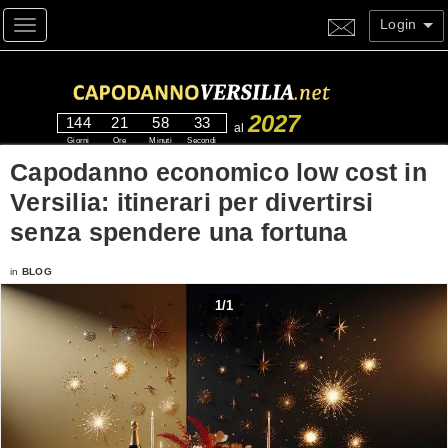
Login
Toggle navigation
2027
144
21
58
33
al
Giorni
Ore
Minuti
Secondi
Capodanno economico low cost in
Versilia: itinerari per divertirsi
senza spendere una fortuna
in
BLOG
1
/
1