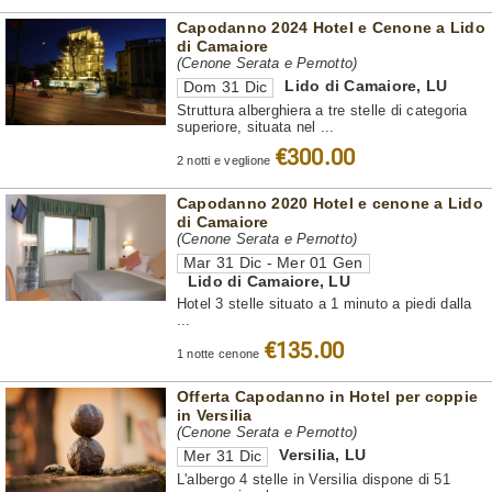
Capodanno 2024 Hotel e Cenone a Lido
di Camaiore
(Cenone Serata e Pernotto)
Lido di Camaiore
,
LU
Dom 31 Dic
Struttura alberghiera a tre stelle di categoria
superiore, situata nel ...
€300.00
2 notti e veglione
Capodanno 2020 Hotel e cenone a Lido
di Camaiore
(Cenone Serata e Pernotto)
Mar 31 Dic - Mer 01 Gen
Lido di Camaiore
,
LU
Hotel 3 stelle situato a 1 minuto a piedi dalla
...
€135.00
1 notte cenone
Offerta Capodanno in Hotel per coppie
in Versilia
(Cenone Serata e Pernotto)
Versilia
,
LU
Mer 31 Dic
L'albergo 4 stelle in Versilia dispone di 51