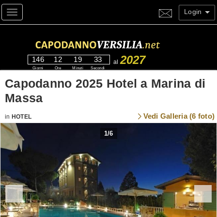
Login
Toggle navigation
2027
146
12
19
32
al
Giorni
Ore
Minuti
Secondi
Capodanno 2025 Hotel a Marina di
Massa
Vedi Galleria (6 foto)
in
HOTEL
1
/
6