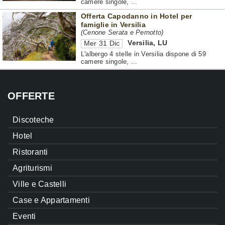
camere singole, ...
Offerta Capodanno in Hotel per
famiglie in Versilia
(Cenone Serata e Pernotto)
Versilia
,
LU
Mer 31 Dic
L'albergo 4 stelle in Versilia dispone di 59
camere singole, ...
OFFERTE
Discoteche
Hotel
Ristoranti
Agriturismi
Ville e Castelli
Case e Appartamenti
Eventi