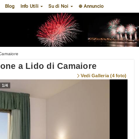
Blog
Info Utili
Su di Noi
⊕ Annuncio
 Camaiore
one a Lido di Camaiore
Vedi Galleria (4 foto)
1
/
4