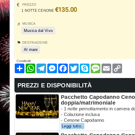
PREZZO
€135.00
1 NOTTE CENONE
MUSICA
Musica dal Vivo
DESTINAZIONE
Al mare
Condividi:
Condividi
WhatsApp
Telegram
Messenger
Facebook
Twitter
Skype
Message
Email
Copy
Link
PREZZI E DISPONIBILITÀ
Pacchetto Capodanno Cenon
doppia/matrimoniale
- 1 notte pernottamento in camera d
- Colazione inclusa
- Cenone Capodanno
Leggi tutto..