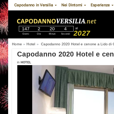
Capodanno in Versilia
Nei Dintorni
Esperienze
147
2
20
3
al
2027
Giorni
Ore
Minuti
Secondi
Home
Hotel
Capodanno 2020 Hotel e cenone a Lido di
Capodanno 2020 Hotel e cen
in
HOTEL