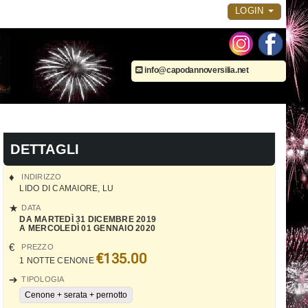
LOGIN
info@capodannoversilia.net
DETTAGLI
INDIRIZZO
LIDO DI CAMAIORE
,
LU
DATA
DA MARTEDÌ 31 DICEMBRE 2019
A MERCOLEDÌ 01 GENNAIO 2020
PREZZO
€135.00
1 NOTTE CENONE
TIPOLOGIA
Cenone + serata + pernotto