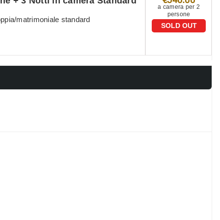
e + 3 Notti in camera Standard
a camera per 2
persone
oppia/matrimoniale standard
SOLD OUT