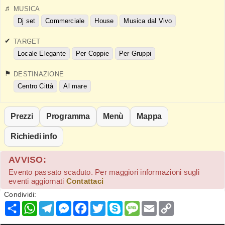
MUSICA
Dj set
Commerciale
House
Musica dal Vivo
TARGET
Locale Elegante
Per Coppie
Per Gruppi
DESTINAZIONE
Centro Città
Al mare
Prezzi
Programma
Menù
Mappa
Richiedi info
AVVISO:
Evento passato scaduto. Per maggiori informazioni sugli
eventi aggiornati
Contattaci
Condividi:
Condividi
WhatsApp
Telegram
Messenger
Facebook
Twitter
Skype
Message
Email
Copy
Link