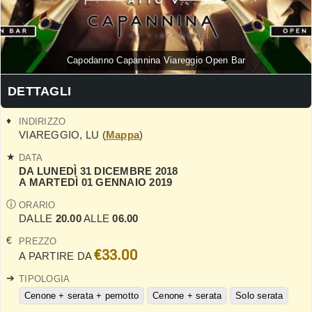
Capodanno Capannina Viareggio Open Bar
DETTAGLI
INDIRIZZO
VIAREGGIO
,
LU
(
Mappa
)
DATA
DA LUNEDÌ 31 DICEMBRE 2018
A MARTEDÌ 01 GENNAIO 2019
ORARIO
DALLE
20.00
ALLE
06.00
PREZZO
€33.00
A PARTIRE DA
TIPOLOGIA
Cenone + serata + pernotto
Cenone + serata
Solo serata