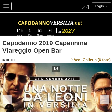
Login
Toggle navigation
2027
145
1
51
34
al
Giorni
Ora
Minuti
Secondi
Capodanno 2019 Capannina
Viareggio Open Bar
Vedi Galleria (6 foto)
in
HOTEL
1
/
6