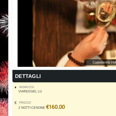
Capodanno Hot
DETTAGLI
INDIRIZZO
VIAREGGIO
,
LU
PREZZO
€160.00
2 NOTTI CENONE