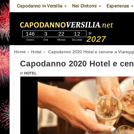
Capodanno in Versilia
Nei Dintorni
Esperienze
146
3
22
10
al
2027
Giorni
Ore
Minuti
Secondi
Home
Hotel
Capodanno 2020 Hotel e cenone a Viaregg
Capodanno 2020 Hotel e cen
in
HOTEL