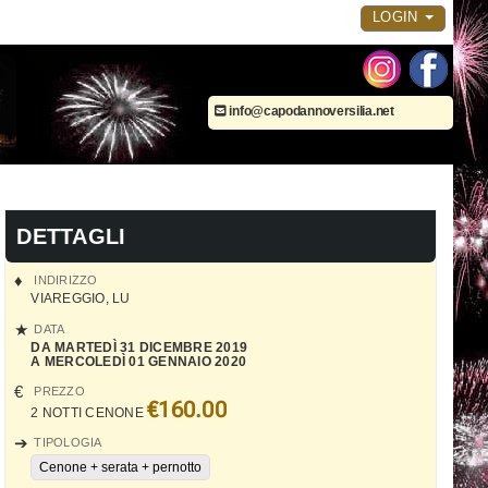
LOGIN
info@capodannoversilia.net
DETTAGLI
INDIRIZZO
VIAREGGIO
,
LU
DATA
DA MARTEDÌ 31 DICEMBRE 2019
A MERCOLEDÌ 01 GENNAIO 2020
PREZZO
€160.00
2 NOTTI CENONE
TIPOLOGIA
Cenone + serata + pernotto