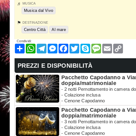
MUSICA
Musica dal Vivo
DESTINAZIONE
Centro Città
Al mare
Condividi:
Condividi
WhatsApp
Telegram
Messenger
Facebook
Twitter
Skype
Message
Email
Copy
Link
PREZZI E DISPONIBILITÀ
Pacchetto Capodanno a Viar
doppia/matrimoniale
- 2 notti Pernottamento in camera d
- Colazione inclusa
- Cenone Capodanno
Pacchetto Capodanno a Viar
doppia/matrimoniale
- 3 notti Pernottamento in camera d
- Colazione inclusa
- Cenone Capodanno