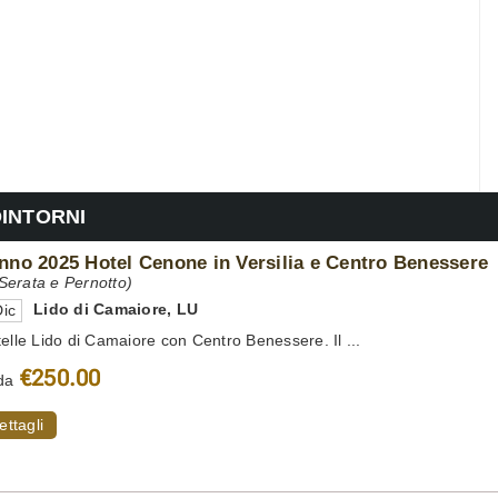
DINTORNI
no 2025 Hotel Cenone in Versilia e Centro Benessere
erata e Pernotto)
Lido di Camaiore
,
LU
ic
telle Lido di Camaiore con Centro Benessere. Il ...
€250.00
da
ettagli