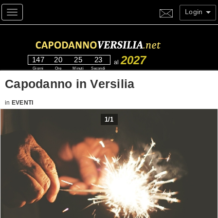
Login
Toggle navigation
2027
147
20
25
23
al
Giorni
Ore
Minuti
Secondi
Capodanno in Versilia
in
EVENTI
1
/
1